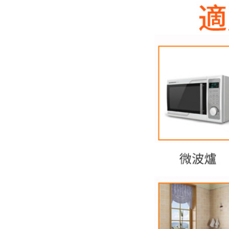
2025 年 7 月
2025 年 6 月
2025 年 5 月
2025 年 4 月
2025 年 3 月
2025 年 2 月
2025 年 1 月
2024 年 12 月
2024 年 11 月
2024 年 10 月
2024 年 9 月
2024 年 8 月
2024 年 7 月
2024 年 6 月
2024 年 5 月
2024 年 4 月
分類