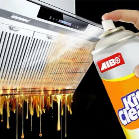
去污能力，有效的對抽油煙機，油煙灶具等油污的清洗劑，是工作場所及家居
快速洗條，快沖簡便
忙進忙出，過年要到了，想好好整理廚房，卻找不到好用的廚房
房油污清潔劑
擁有特殊的複合去垢配方，泡沫可以快速滲透並溶