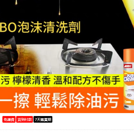
照油汙的情況靜置一段時間後，就可以輕鬆擦去陳年汙垢，愛博
噴一抹，深層清潔，快速瓦解重油污，含有豐富去污因子，一擦
，溫和配方，好用無刺激性，不傷廚具材質
潔廚房油污
味