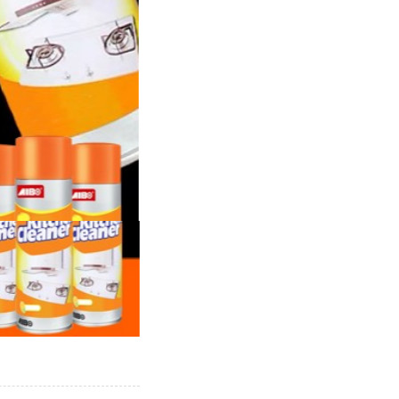
近期文章
廚房清潔用品是油垢的終結者，讓廚房天天都像
新開幕
去油污清潔劑強效除油不傷手，守護全家健康的
潔淨首選
輕鬆一噴瞬效去污，愛博廚房油污清潔劑大幅縮
短你的家務時間
輕鬆應對各種材質表面，去油污清潔劑展現強大
兼容性
去油污清潔劑每天一噴，悄悄逆轉廚房油膩危機
近期留言